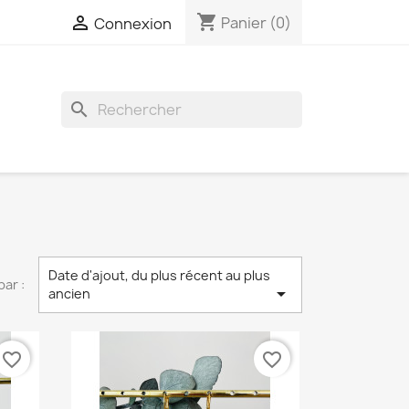
shopping_cart

Panier
(0)
Connexion
search
Date d'ajout, du plus récent au plus
par :

ancien
favorite_border
favorite_border