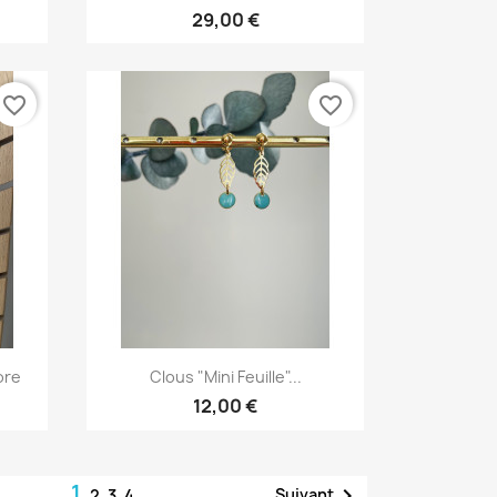
29,00 €
favorite_border
favorite_border
Aperçu rapide

ore
Clous "mini Feuille"...
12,00 €
1

Suivant
2
3
4