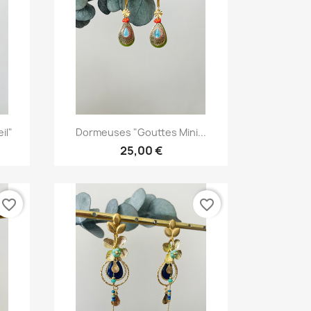
Aperçu rapide

il"
Dormeuses "Gouttes Mini...
25,00 €
favorite_border
favorite_border