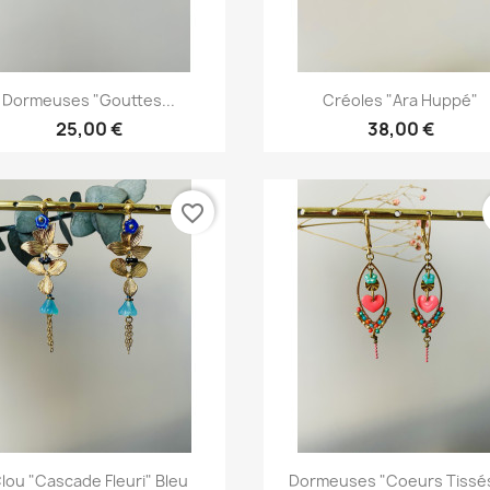
Aperçu rapide
Aperçu rapide


Dormeuses "Gouttes...
Créoles "Ara Huppé"
25,00 €
38,00 €
favorite_border
Aperçu rapide
Aperçu rapide


lou "Cascade Fleuri" Bleu
Dormeuses "coeurs Tissés"