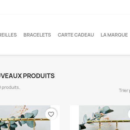
EILLES
BRACELETS
CARTE CADEAU
LA MARQUE
VEAUX PRODUITS
40 produits.
Trier 
favorite_border