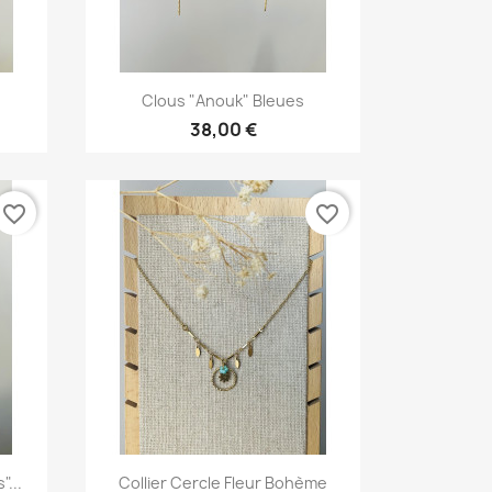
Aperçu rapide

Clous "Anouk" Bleues
38,00 €
favorite_border
favorite_border
Aperçu rapide

...
Collier Cercle Fleur Bohème