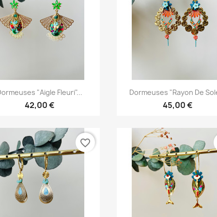
Aperçu rapide
Aperçu rapide


ormeuses "Aigle Fleuri"...
Dormeuses "Rayon De Sole
42,00 €
45,00 €
favorite_border