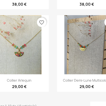
38,00 €
38,00 €
favorite_border
Aperçu rapide
Aperçu rapide


Collier Arlequin
Collier Demi-Lune Multicol
29,00 €
29,00 €